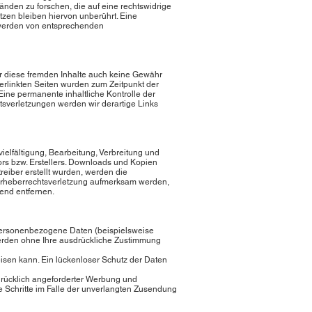
änden zu forschen, die auf eine rechtswidrige
tzen bleiben hiervon unberührt. Eine
ntwerden von entsprechenden
für diese fremden Inhalte auch keine Gewähr
 verlinkten Seiten wurden zum Zeitpunkt der
Eine permanente inhaltliche Kontrolle der
tsverletzungen werden wir derartige Links
ielfältigung, Bearbeitung, Verbreitung und
ors bzw. Erstellers. Downloads und Kopien
treiber erstellt wurden, werden die
e Urheberrechtsverletzung aufmerksam werden,
end entfernen.
personenbezogene Daten (beispielsweise
 werden ohne Ihre ausdrückliche Zustimmung
eisen kann. Ein lückenloser Schutz der Daten
drücklich angeforderter Werbung und
he Schritte im Falle der unverlangten Zusendung