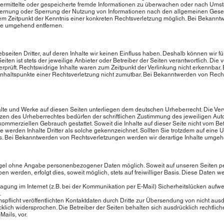
 übermittelte oder gespeicherte fremde Informationen zu überwachen oder nach Umst
ntfernung oder Sperrung der Nutzung von Informationen nach den allgemeinen Gese
 dem Zeitpunkt der Kenntnis einer konkreten Rechtsverletzung möglich. Bei Bekan
te umgehend entfernen.
bseiten Dritter, auf deren Inhalte wir keinen Einfluss haben. Deshalb können wir 
eiten ist stets der jeweilige Anbieter oder Betreiber der Seiten verantwortlich. Die
prüft. Rechtswidrige Inhalte waren zum Zeitpunkt der Verlinkung nicht erkennbar. 
 Anhaltspunkte einer Rechtsverletzung nicht zumutbar. Bei Bekanntwerden von Rech
halte und Werke auf diesen Seiten unterliegen dem deutschen Urheberrecht. Die Verv
zen des Urheberrechtes bedürfen der schriftlichen Zustimmung des jeweiligen Aut
t kommerziellen Gebrauch gestattet. Soweit die Inhalte auf dieser Seite nicht vom Be
re werden Inhalte Dritter als solche gekennzeichnet. Sollten Sie trotzdem auf ein
s. Bei Bekanntwerden von Rechtsverletzungen werden wir derartige Inhalte umgeh
Regel ohne Angabe personenbezogener Daten möglich. Soweit auf unseren Seiten 
n werden, erfolgt dies, soweit möglich, stets auf freiwilliger Basis. Diese Daten
ragung im Internet (z.B. bei der Kommunikation per E-Mail) Sicherheitslücken aufw
.
flicht veröffentlichten Kontaktdaten durch Dritte zur Übersendung von nicht aus
cklich widersprochen. Die Betreiber der Seiten behalten sich ausdrücklich rechtlic
ails, vor.