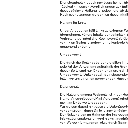
Diensteanbieter jedoch nicht verpflichtet,
Tätigkeit hinweisen. Verpflichtungen zur E
diesbezügliche Haftung ist jedoch erst ab
Rechtsverletzungen werden wir diese Inhal
Haftung für Links
Unser Angebot enthält Links zu externen We
übernehmen. Für die Inhalte der verlinkten S
Verlinkung auf mögliche Rechtsverstöße über
verlinkten Seiten ist jedoch ohne konkrete
umgehend entfernen.
Urheberrecht
Die durch die Seitenbetreiber erstellten In
jede Art der Verwertung außerhalb der Gren
dieser Seite sind nur für den privaten, nich
Urheberrechte Dritter beachtet. Insbesonde
bitten wir um einen entsprechenden Hinwei
Datenschutz
Die Nutzung unserer Webseite ist in der 
Name, Anschrift oder eMail-Adressen) erhobe
nicht an Dritte weitergegeben.
Wir weisen darauf hin, dass die Datenübert
vor dem Zugriff durch Dritte ist nicht möglich
Der Nutzung von im Rahmen der Impressumsp
Informationsmaterialien wird hiermit ausdrü
von Werbeinformationen, etwa durch Spam-M